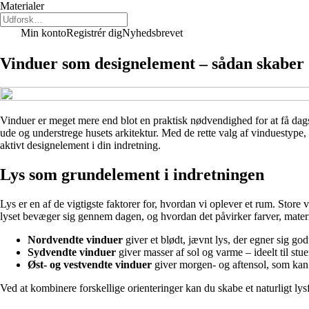
Materialer
Min konto
Registrér dig
Nyhedsbrevet
Vinduer som designelement – sådan skaber du
Vinduer er meget mere end blot en praktisk nødvendighed for at få dag
ude og understrege husets arkitektur. Med de rette valg af vinduestype
aktivt designelement i din indretning.
Lys som grundelement i indretningen
Lys er en af de vigtigste faktorer for, hvordan vi oplever et rum. Sto
lyset bevæger sig gennem dagen, og hvordan det påvirker farver, mater
Nordvendte vinduer
giver et blødt, jævnt lys, der egner sig go
Sydvendte vinduer
giver masser af sol og varme – ideelt til st
Øst- og vestvendte vinduer
giver morgen- og aftensol, som kan 
Ved at kombinere forskellige orienteringer kan du skabe et naturligt ly