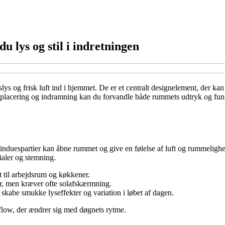
 lys og stil i indretningen
slys og frisk luft ind i hjemmet. De er et centralt designelement, der
, placering og indramning kan du forvandle både rummets udtryk og funkt
re vinduespartier kan åbne rummet og give en følelse af luft og rummel
ialer og stemning.
dt til arbejdsrum og køkkener.
uer, men kræver ofte solafskærmning.
skabe smukke lyseffekter og variation i løbet af dagen.
sflow, der ændrer sig med døgnets rytme.