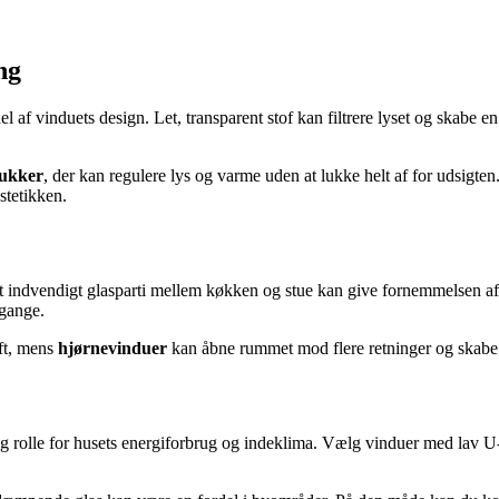
ng
el af vinduets design. Let, transparent stof kan filtrere lyset og skabe
dukker
, der kan regulere lys og varme uden at lukke helt af for udsigten
stetikken.
 indvendigt glasparti mellem køkken og stue kan give fornemmelsen af 
 gange.
uft, mens
hjørnevinduer
kan åbne rummet mod flere retninger og skabe e
g rolle for husets energiforbrug og indeklima. Vælg vinduer med lav U-