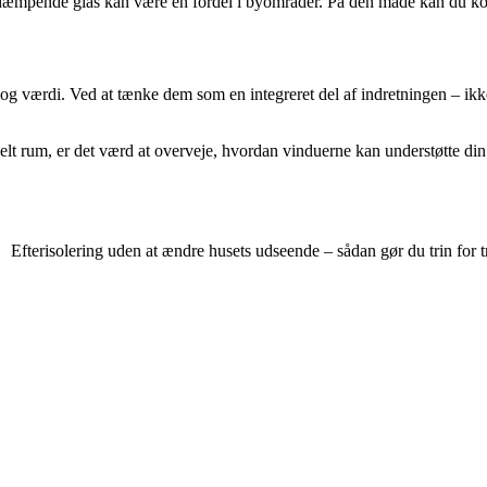
støjdæmpende glas kan være en fordel i byområder. På den måde kan du k
og værdi. Ved at tænke dem som en integreret del af indretningen – ikke
elt rum, er det værd at overveje, hvordan vinduerne kan understøtte din
Efterisolering uden at ændre husets udseende – sådan gør du trin for t