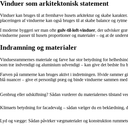
Vinduer som arkitektonisk statement
Vinduer kan bruges til at fremhæve husets arkitektur og skabe karakter
placeringen af vinduerne kan også bruges til at skabe balance og rytme 
I moderne byggeri ser man ofte
gulv-til-loft-vinduer
, der udvisker gr
vinduerne passer til husets proportioner og materialer – og at de unders
Indramning og materialer
Vinduesrammernes materiale og farve har stor betydning for helhedsind
som træ indvendigt og aluminium udvendigt – kan give det bedste fra 
Farven på rammerne kan bruges aktivt i indretningen. Hvide rammer giv
blå nuancer – give et personligt præg og binde vinduerne sammen med h
Genbrug eller udskiftning? Sådan vurderer du materialernes tilstand ve
Klimaets betydning for facadevalg – sådan vælger du en beklædning, d
Lyd og vægge: Sådan påvirker vægmaterialer og konstruktion rummets