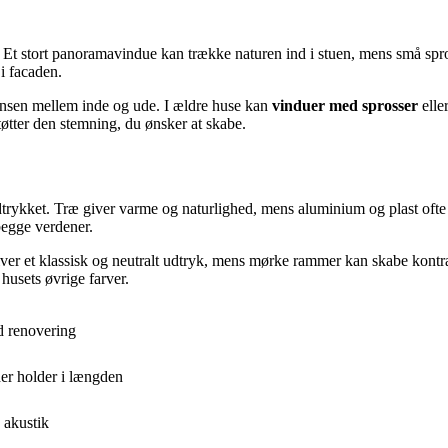
. Et stort panoramavindue kan trække naturen ind i stuen, mens små spr
i facaden.
ænsen mellem inde og ude. I ældre huse kan
vinduer med sprosser
elle
tøtter den stemning, du ønsker at skabe.
trykket. Træ giver varme og naturlighed, mens aluminium og plast ofte
begge verdener.
er et klassisk og neutralt udtryk, mens mørke rammer kan skabe kontras
usets øvrige farver.
d renovering
er holder i længden
 akustik