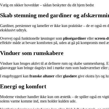
Vælg en sikker hoveddør – sådan beskytter du dit hjem bedst
Skab stemning med gardiner og afskærmni
Gardiner, persienner og lameller er ikke kun praktiske – de er også en d
eksklusivt udtryk.
Overvej også funktionelle løsninger som
plisségardiner
eller
screen-
effektiv måde at bevare komforten på, uden at gå på kompromis med æ
Vinduer som rumskabere
Vinduer kan bruges aktivt til at definere rum og skabe sammenhæng. Et
glasvægge kan bringe dagslys ind i mørke rum som badeværelser eller
I etagebyggeri kan
franske altaner
eller
glasdøre
give ekstra lys og l
Energi og komfort
Moderne vinduer handler ikke kun om æstetik – de spiller også en vigti
solens varme komme ind, men holder kulden ude.