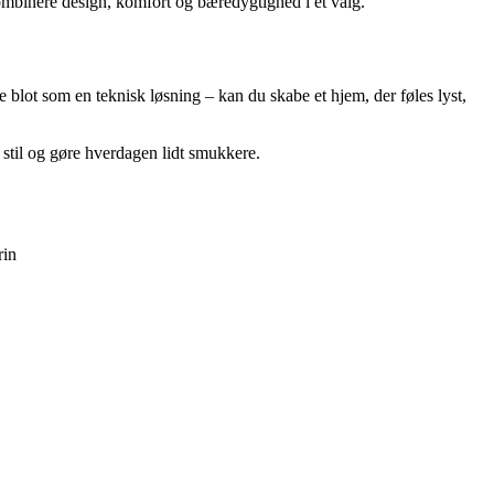
ombinere design, komfort og bæredygtighed i ét valg.
 blot som en teknisk løsning – kan du skabe et hjem, der føles lyst,
 stil og gøre hverdagen lidt smukkere.
rin