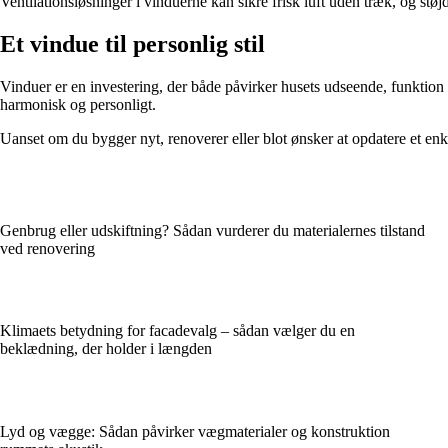
Ventilationsløsninger i vinduerne kan sikre frisk luft uden træk, og 
Et vindue til personlig stil
Vinduer er en investering, der både påvirker husets udseende, funktion 
harmonisk og personligt.
Uanset om du bygger nyt, renoverer eller blot ønsker at opdatere et enk
Genbrug eller udskiftning? Sådan vurderer du materialernes tilstand
ved renovering
Klimaets betydning for facadevalg – sådan vælger du en
beklædning, der holder i længden
Lyd og vægge: Sådan påvirker vægmaterialer og konstruktion