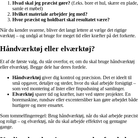
Hvad skal jeg præcist gøre?
(f.eks. bore et hul, skære en plade,
samle et møbel)
Hvilket materiale arbejder jeg med?
Hvor præcist og holdbart skal resultatet være?
Når du kender svarene, bliver det langt lettere at vælge det rigtige
værktøj – og undgå at bruge for meget tid eller kræfter på det forkerte.
Håndværktøj eller elværktøj?
Et af de første valg, du står overfor, er, om du skal bruge håndværktøj
eller elværktøj. Begge dele har deres fordele.
Håndværktøj
giver dig kontrol og præcision. Det er ideelt til
små opgaver, detaljer og steder, hvor du skal arbejde forsigtigt –
som ved montering af lister eller finpudsning af samlinger.
Elværktøj
sparer tid og kræfter, især ved større projekter. En
boremaskine, rundsav eller excentersliber kan gøre arbejdet både
hurtigere og mere ensartet.
Som tommelfingerregel: Brug håndværktøj, når du skal arbejde præcist
og roligt – og elværktøj, når du skal arbejde effektivt og gentagne
gange.