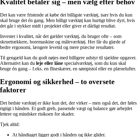
Kvalitet betaler sig – men vælg efter behov
Det kan være fristende at købe det billigste værktøj, især hvis du kun
skal bruge det én gang. Men billigt værktøj kan hurtigt blive dyrt, hvis
det går i stykker midt i projektet eller giver et dårligt resultat.
Invester i kvalitet, når det gælder værktøj, du bruger ofte – som
skruetrækkere, boremaskine og måleværktøj. Her får du glæde af
bedre ergonomi, længere levetid og mere præcise resultater.
Til gengæld kan du godt nøjes med billigere udstyr til sjældne opgaver.
Alternativt kan du
leje eller låne
specialværktøj, som du kun skal
bruge én gang – f.eks. en fliseskærer, en sømpistol eller en plænelufter.
Ergonomi og sikkerhed – to oversete
faktorer
Det bedste værktøj er ikke kun det, der virker – men også det, der føles
rigtigt i hånden. Et godt greb, passende vægt og balance gør arbejdet
lettere og mindsker risikoen for skader.
Tjek altid:
At håndtaget ligger godt i hånden og ikke glider.