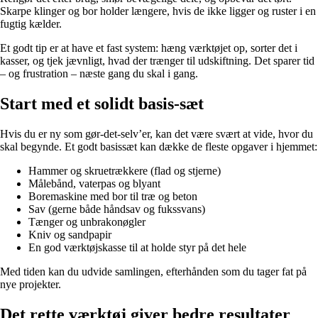
Skarpe klinger og bor holder længere, hvis de ikke ligger og ruster i en
fugtig kælder.
Et godt tip er at have et fast system: hæng værktøjet op, sorter det i
kasser, og tjek jævnligt, hvad der trænger til udskiftning. Det sparer tid
– og frustration – næste gang du skal i gang.
Start med et solidt basis-sæt
Hvis du er ny som gør-det-selv’er, kan det være svært at vide, hvor du
skal begynde. Et godt basissæt kan dække de fleste opgaver i hjemmet:
Hammer og skruetrækkere (flad og stjerne)
Målebånd, vaterpas og blyant
Boremaskine med bor til træ og beton
Sav (gerne både håndsav og fukssvans)
Tænger og unbrakonøgler
Kniv og sandpapir
En god værktøjskasse til at holde styr på det hele
Med tiden kan du udvide samlingen, efterhånden som du tager fat på
nye projekter.
Det rette værktøj giver bedre resultater