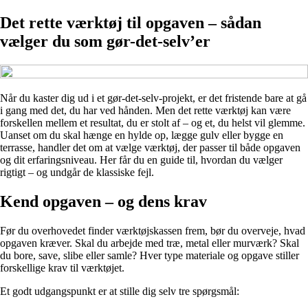
Det rette værktøj til opgaven – sådan
vælger du som gør-det-selv’er
Når du kaster dig ud i et gør-det-selv-projekt, er det fristende bare at gå
i gang med det, du har ved hånden. Men det rette værktøj kan være
forskellen mellem et resultat, du er stolt af – og et, du helst vil glemme.
Uanset om du skal hænge en hylde op, lægge gulv eller bygge en
terrasse, handler det om at vælge værktøj, der passer til både opgaven
og dit erfaringsniveau. Her får du en guide til, hvordan du vælger
rigtigt – og undgår de klassiske fejl.
Kend opgaven – og dens krav
Før du overhovedet finder værktøjskassen frem, bør du overveje, hvad
opgaven kræver. Skal du arbejde med træ, metal eller murværk? Skal
du bore, save, slibe eller samle? Hver type materiale og opgave stiller
forskellige krav til værktøjet.
Et godt udgangspunkt er at stille dig selv tre spørgsmål: