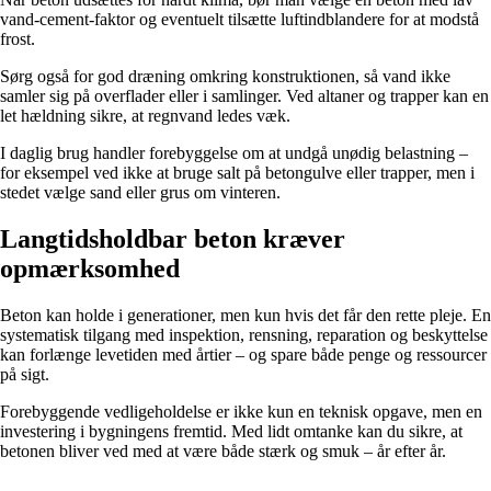
vand-cement-faktor og eventuelt tilsætte luftindblandere for at modstå
frost.
Sørg også for god dræning omkring konstruktionen, så vand ikke
samler sig på overflader eller i samlinger. Ved altaner og trapper kan en
let hældning sikre, at regnvand ledes væk.
I daglig brug handler forebyggelse om at undgå unødig belastning –
for eksempel ved ikke at bruge salt på betongulve eller trapper, men i
stedet vælge sand eller grus om vinteren.
Langtidsholdbar beton kræver
opmærksomhed
Beton kan holde i generationer, men kun hvis det får den rette pleje. En
systematisk tilgang med inspektion, rensning, reparation og beskyttelse
kan forlænge levetiden med årtier – og spare både penge og ressourcer
på sigt.
Forebyggende vedligeholdelse er ikke kun en teknisk opgave, men en
investering i bygningens fremtid. Med lidt omtanke kan du sikre, at
betonen bliver ved med at være både stærk og smuk – år efter år.