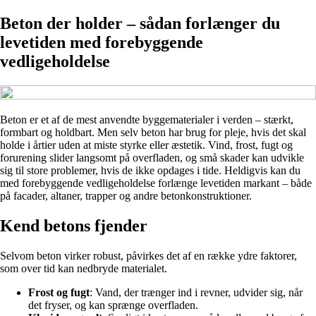
Beton der holder – sådan forlænger du
levetiden med forebyggende
vedligeholdelse
Beton er et af de mest anvendte byggematerialer i verden – stærkt,
formbart og holdbart. Men selv beton har brug for pleje, hvis det skal
holde i årtier uden at miste styrke eller æstetik. Vind, frost, fugt og
forurening slider langsomt på overfladen, og små skader kan udvikle
sig til store problemer, hvis de ikke opdages i tide. Heldigvis kan du
med forebyggende vedligeholdelse forlænge levetiden markant – både
på facader, altaner, trapper og andre betonkonstruktioner.
Kend betons fjender
Selvom beton virker robust, påvirkes det af en række ydre faktorer,
som over tid kan nedbryde materialet.
Frost og fugt
: Vand, der trænger ind i revner, udvider sig, når
det fryser, og kan sprænge overfladen.