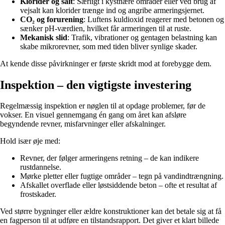
Klorider og salt
: Særligt i kystnære områder eller ved brug af
vejsalt kan klorider trænge ind og angribe armeringsjernet.
CO₂ og forurening
: Luftens kuldioxid reagerer med betonen og
sænker pH-værdien, hvilket får armeringen til at ruste.
Mekanisk slid
: Trafik, vibrationer og gentagen belastning kan
skabe mikrorevner, som med tiden bliver synlige skader.
At kende disse påvirkninger er første skridt mod at forebygge dem.
Inspektion – den vigtigste investering
Regelmæssig inspektion er nøglen til at opdage problemer, før de
vokser. En visuel gennemgang én gang om året kan afsløre
begyndende revner, misfarvninger eller afskalninger.
Hold især øje med:
Revner, der følger armeringens retning – de kan indikere
rustdannelse.
Mørke pletter eller fugtige områder – tegn på vandindtrængning.
Afskallet overflade eller løstsiddende beton – ofte et resultat af
frostskader.
Ved større bygninger eller ældre konstruktioner kan det betale sig at få
en fagperson til at udføre en tilstandsrapport. Det giver et klart billede