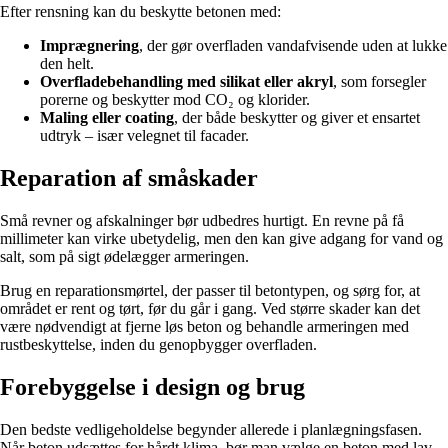
Efter rensning kan du beskytte betonen med:
Imprægnering
, der gør overfladen vandafvisende uden at lukke
den helt.
Overfladebehandling med silikat eller akryl
, som forsegler
porerne og beskytter mod CO₂ og klorider.
Maling eller coating
, der både beskytter og giver et ensartet
udtryk – især velegnet til facader.
Reparation af småskader
Små revner og afskalninger bør udbedres hurtigt. En revne på få
millimeter kan virke ubetydelig, men den kan give adgang for vand og
salt, som på sigt ødelægger armeringen.
Brug en reparationsmørtel, der passer til betontypen, og sørg for, at
området er rent og tørt, før du går i gang. Ved større skader kan det
være nødvendigt at fjerne løs beton og behandle armeringen med
rustbeskyttelse, inden du genopbygger overfladen.
Forebyggelse i design og brug
Den bedste vedligeholdelse begynder allerede i planlægningsfasen.
Når beton udsættes for hårdt klima, bør man vælge en beton med lav